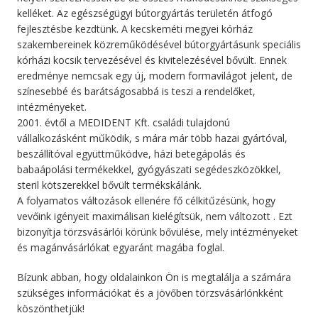
kelléket. Az egészségügyi bútorgyártás területén átfogó
fejlesztésbe kezdtünk. A kecskeméti megyei kórház
szakembereinek közreműködésével bútorgyártásunk speciális
kórházi kocsik tervezésével és kivitelezésével bővült. Ennek
eredménye nemcsak egy új, modern formavilágot jelent, de
színesebbé és barátságosabbá is teszi a rendelőket,
intézményeket.
2001. évtől a MEDIDENT Kft. családi tulajdonú
vállalkozásként működik, s mára már több hazai gyártóval,
beszállítóval együttműködve, házi betegápolás és
babaápolási termékekkel, gyógyászati segédeszközökkel,
steril kötszerekkel bővült termékskálánk.
A folyamatos változások ellenére fő célkitűzésünk, hogy
vevőink igényeit maximálisan kielégítsük, nem változott . Ezt
bizonyítja törzsvásárlói körünk bővülése, mely intézményeket
és magánvásárlókat egyaránt magába foglal.
Bízunk abban, hogy oldalainkon Ön is megtalálja a számára
szükséges információkat és a jövőben törzsvásárlónkként
köszönthetjük!