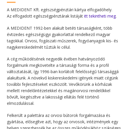
A MEDIDENT Kft. egészségpénztári kártya elfogadóhely.
Az elfogadott egészségpénztárak listáját
itt tekintheti meg
.
A MEDIDENT 1992-ben alakult betéti társaságként, több
évtizedes egészségügyi gyakorlattal rendelkező magyar
tagokkal. Orvosi, fogászati műszerek, fogyóanyagok kis- és
nagykereskedelmét tűztük ki célul.
A cég működésének negyedik évében hatványozódó
forgalmunk megkövetelte a társasági forma és a profil
változtatását, így 1996-ban korlátolt felelősségű társasággá
alakultunk. A növekvő kiskereskedelmi igények miatt cégünk
további fejlesztéseket eszközölt. Vevőkörünk a kórházak
mellett rendelőintézetekkel és magánorvosi rendelőkkel
bővült, kiegészítve a lakossági ellátás felé történő
elmozdulással.
Felkerült a palettára az orvosi bútorok forgalmazása és
gyártása, elősegítve azt, hogy az orvosok, intézmények egy
helyen szerezhessék be az összes működésükhöz szükséges