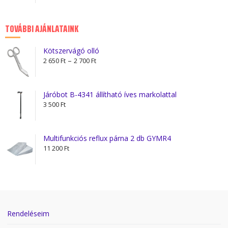
TOVÁBBI AJÁNLATAINK
Kötszervágó olló
Ártartomány:
–
2 650
Ft
2 700
Ft
2
650 Ft
-
Járóbot B-4341 állítható íves markolattal
2
3 500
Ft
700 Ft
Multifunkciós reflux párna 2 db GYMR4
11 200
Ft
Rendeléseim