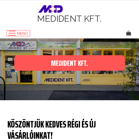
Ugrás
a
tartalomhoz
MEDIDENT KFT.
MENÜ
MEDIDENT KFT.
KÖSZÖNTJÜK KEDVES RÉGI ÉS ÚJ
VÁSÁRLÓINKAT!