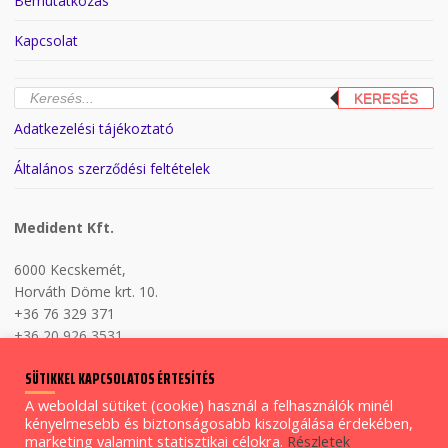
Bemutatkozás
Kapcsolat
Products
KERESÉS
search
Adatkezelési tájékoztató
Általános szerződési feltételek
Medident Kft.
6000 Kecskemét,
Horváth Döme krt. 10.
+36 76 329 371
+36 20 926 3531
H-P 8:00-17:00
SÜTIKKEL KAPCSOLATOS ÉRTESÍTÉS
A weboldal sütiket (cookie) használ a felhasználók minél
kényelmesebb és biztonságosabb kiszolgálása érdekében,
Copyright © Medident Kft. 2026.
marketing valamint statisztikai célokra.
Részletek