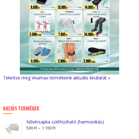
Tekintse meg Vivamax termékeink aktuális kínálatát »
AKCIÓS TERMÉKEK
Nővérsapka széthúzható (harmonikás)
Ártartomány:
–
500
Ft
1 100
Ft
500 Ft