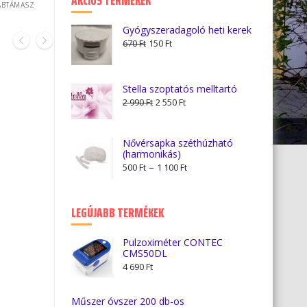
AKCIÓS TERMÉKEK
ÁBTÁMASZ
Gyógyszeradagoló heti kerek
Original
Current
670
Ft
150
Ft
price
price
was:
is:
670 Ft.
150 Ft.
Stella szoptatós melltartó
Original
Current
2 990
Ft
2 550
Ft
price
price
was:
is:
Nővérsapka széthúzható
2
2
(harmonikás)
990 Ft.
550 Ft.
Ártartomány:
–
500
Ft
1 100
Ft
500 Ft
-
LEGÚJABB TERMÉKEK
1
100 Ft
Pulzoximéter CONTEC
CMS50DL
4 690
Ft
Műszer óvszer 200 db-os