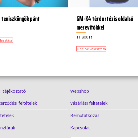
 teniszkönyök pánt
GM-K4 térdortézis oldalsó
merevítőkkel
11 800
Ft
lasztása
Opciók választása
i tájékoztató
Webshop
zerződési feltételek
Vásárlási feltételek
ltételek
Bemutatkozás
nztárak
Kapcsolat