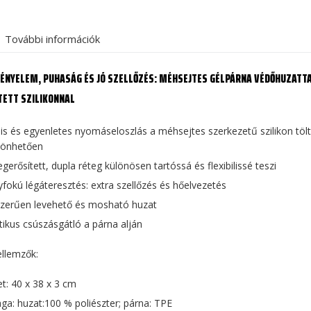
További információk
ÉNYELEM, PUHASÁG ÉS JÓ SZELLŐZÉS: MÉHSEJTES GÉLPÁRNA VÉDŐHUZATTA
TETT SZILIKONNAL
lis és egyenletes nyomáseloszlás a méhsejtes szerkezetű szilikon töl
zönhetően
gerősített, dupla réteg különösen tartóssá és flexibilissé teszi
fokú légáteresztés: extra szellőzés és hőelvezetés
zerűen levehető és mosható huzat
tikus csúszásgátló a párna alján
ellemzők:
t: 40 x 38 x 3 cm
ga: huzat:100 % poliészter; párna: TPE