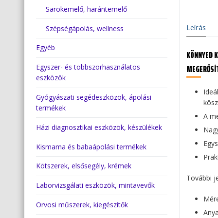
Sarokemelő, harántemelő
Leírás
Szépségápolás, wellness
Egyéb
KÖNNYED K
MEGERŐSÍ
Egyszer- és többszörhasználatos
eszközök
Ideá
Gyógyászati segédeszközök, ápolási
kös
termékek
A me
Házi diagnosztikai eszközök, készülékek
Nagy
Egys
Kismama és babaápolási termékek
Prak
Kötszerek, elsősegély, krémek
További j
Laborvizsgálati eszközök, mintavevők
Mére
Orvosi műszerek, kiegészítők
Anya