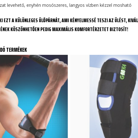
zat levehető, enyhén mosószeres, langyos vízben kézzel mosható
KI EZT A KÜLÖNLEGES ÜLŐPÁRNÁT, AMI KÉNYELMESSÉ TESZI AZ ÜLÉST, KIVÁ
ÉNEK KÖSZÖNHETŐEN PEDIG MAXIMÁLIS KOMFORTÉRZETET BIZTOSÍT!
DÓ TERMÉKEK