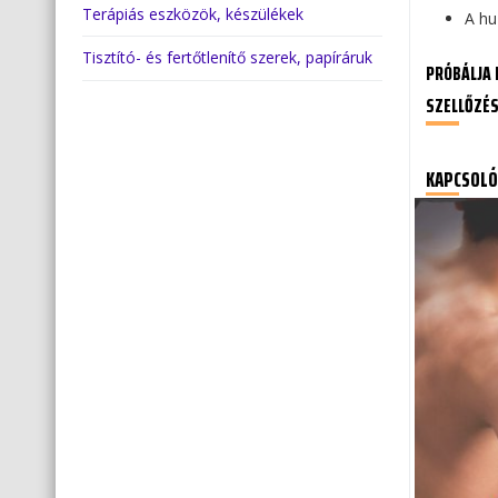
Terápiás eszközök, készülékek
A hu
Tisztító- és fertőtlenítő szerek, papíráruk
PRÓBÁLJA 
SZELLŐZÉS
KAPCSOLÓ