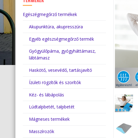
TERMÉKEK
Egészégmegőrző termékek
Akupunktúra, akupresszúra
Egyéb egészségmegőrző termék
Gyógyülőpárna, gyógyháttámasz,
lábtámasz
Haskötő, vesevédő, tartásjavító
Ízületi rögzítők és szorítók
Kéz- és lábápolás
Lúdtalpbetét, talpbetét
Mágneses termékek
Masszírozók