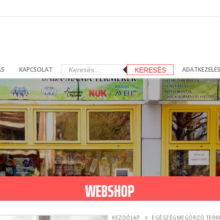
Products
ÁS
KAPCSOLAT
ADATKEZELÉS
KERESÉS
search
WEBSHOP
KEZDŐLAP
EGÉSZÉGMEGŐRZŐ TERM