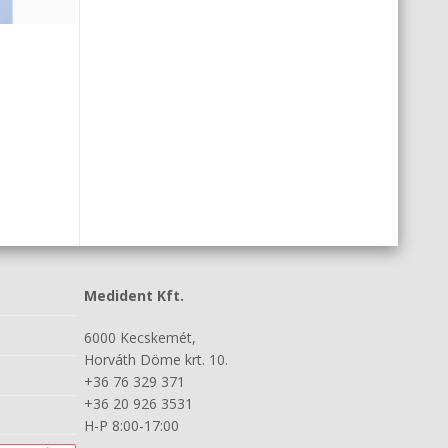
Medident Kft.
6000 Kecskemét,
Horváth Döme krt. 10.
+36 76 329 371
+36 20 926 3531
H-P 8:00-17:00