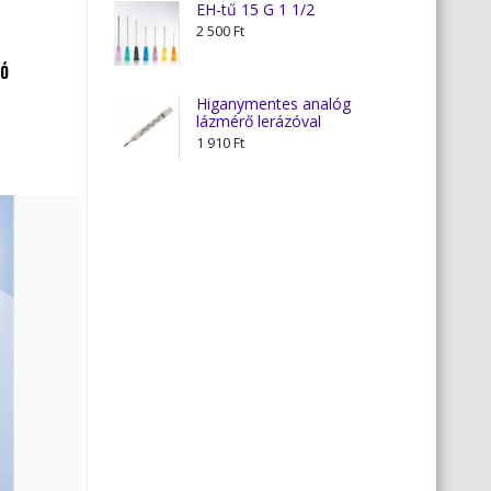
-
EH-tű 15 G 1 1/2
1
2 500
Ft
630 Ft
LÓ
Higanymentes analóg
lázmérő lerázóval
1 910
Ft