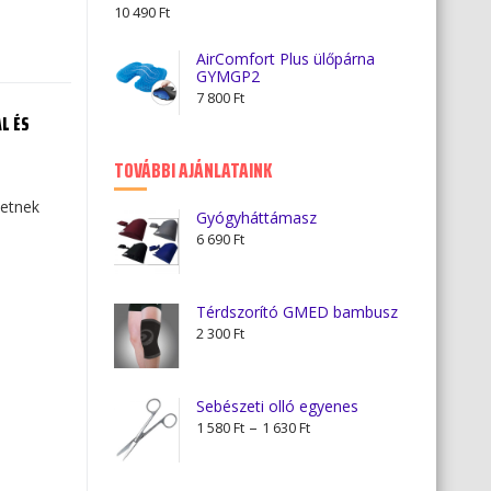
10 490
Ft
AirComfort Plus ülőpárna
GYMGP2
7 800
Ft
L ÉS
TOVÁBBI AJÁNLATAINK
tetnek
Gyógyháttámasz
6 690
Ft
Térdszorító GMED bambusz
2 300
Ft
Sebészeti olló egyenes
Ártartomány:
–
1 580
Ft
1 630
Ft
1
580 Ft