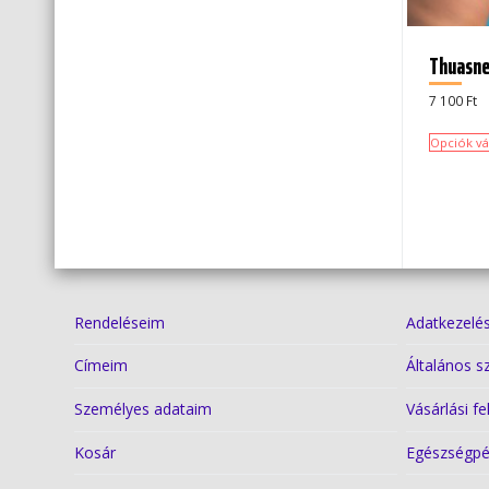
Thuasne
7 100
Ft
Opciók vá
Rendeléseim
Adatkezelés
Címeim
Általános s
Személyes adataim
Vásárlási fe
Kosár
Egészségpé