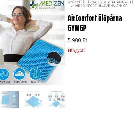
GYÓGYÜLŐPÁRNA, GYÓGYHÁTTÁMASZ, L
AIRCOMFORT ÜLŐPÁRNA GYMGP
AirComfort ülőpárna
GYMGP
5 900
Ft
Elfogyott