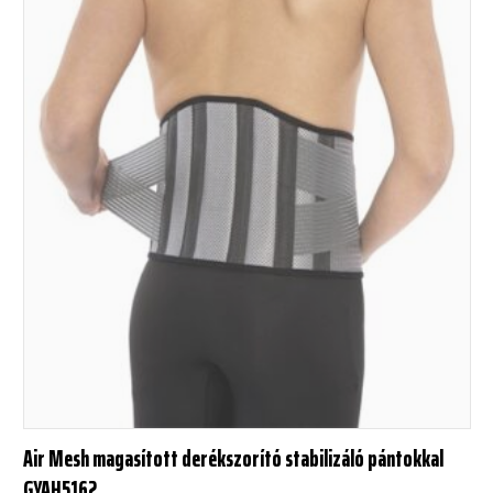
Air Mesh magasított derékszorító stabilizáló pántokkal
GYAH5162