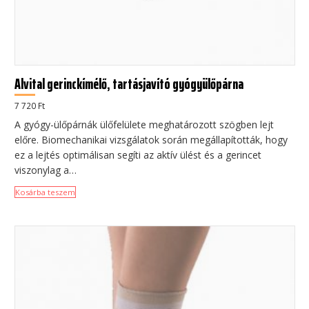
Alvital gerinckímélő, tartásjavító gyógyülőpárna
7 720
Ft
A gyógy-ülőpárnák ülőfelülete meghatározott szögben lejt
előre. Biomechanikai vizsgálatok során megállapították, hogy
ez a lejtés optimálisan segíti az aktív ülést és a gerincet
viszonylag a…
Kosárba teszem