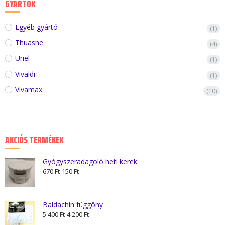
GYÁRTÓK
Egyéb gyártó
(1)
Thuasne
(4)
Uriel
(1)
Vivaldi
(1)
Vivamax
(10)
AKCIÓS TERMÉKEK
Gyógyszeradagoló heti kerek
Original
Current
670
Ft
150
Ft
price
price
was:
is:
670 Ft.
150 Ft.
Baldachin függöny
Original
Current
5 400
Ft
4 200
Ft
price
price