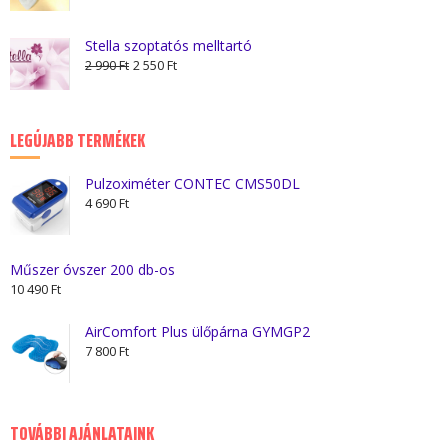
was:
is:
5
4
Stella szoptatós melltartó
Original
Current
400 Ft.
200 Ft.
2 990
Ft
2 550
Ft
price
price
was:
is:
2
2
LEGÚJABB TERMÉKEK
990 Ft.
550 Ft.
Pulzoximéter CONTEC CMS50DL
4 690
Ft
Műszer óvszer 200 db-os
10 490
Ft
AirComfort Plus ülőpárna GYMGP2
7 800
Ft
TOVÁBBI AJÁNLATAINK