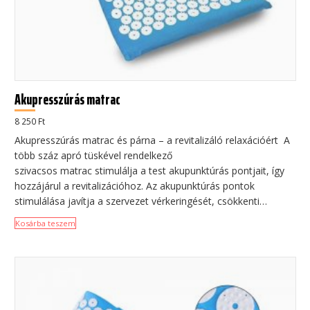
Akupresszúrás matrac
8 250
Ft
Akupresszúrás matrac és párna – a revitalizáló relaxációért A
több száz apró tüskével rendelkező
szivacsos matrac stimulálja a test akupunktúrás pontjait, így
hozzájárul a revitalizációhoz. Az akupunktúrás pontok
stimulálása javítja a szervezet vérkeringését, csökkenti…
Kosárba teszem