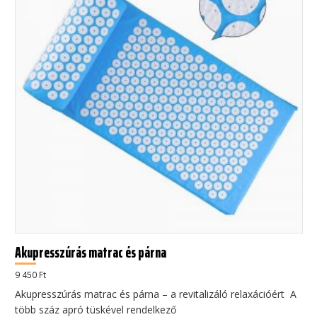
Akupresszúrás matrac és párna
9 450
Ft
Akupresszúrás matrac és párna – a revitalizáló relaxációért A
több száz apró tüskével rendelkező