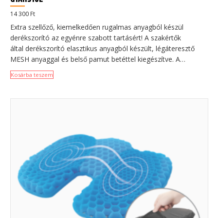
14 300
Ft
Extra szellőző, kiemelkedően rugalmas anyagból készül
derékszorító az egyénre szabott tartásért! A szakértők
által derékszorító elasztikus anyagból készült, légáteresztő
MESH anyaggal és belső pamut betéttel kiegészítve. A…
Kosárba teszem