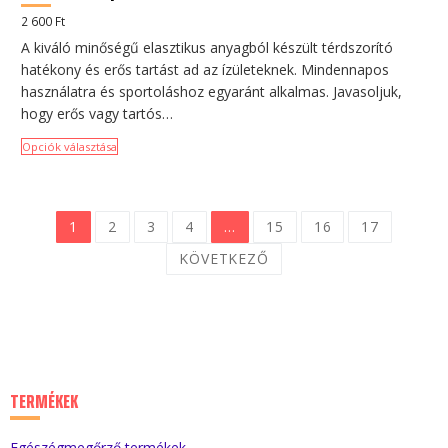
2 600
Ft
A kiváló minőségű elasztikus anyagból készült térdszorító
hatékony és erős tartást ad az ízületeknek. Mindennapos
használatra és sportoláshoz egyaránt alkalmas. Javasoljuk,
hogy erős vagy tartós…
Opciók választása
BEJEGYZÉSEK
1
2
3
4
…
15
16
17
LAPOZÁSA
KÖVETKEZŐ
TERMÉKEK
Egészégmegőrző termékek