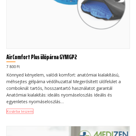
AirComfort Plus ülőpárna GYMGP2
7 800
Ft
Könnyed kényelem, valódi komfort: anatómiai kialakítású,
méhsejtes gélpárna védőhuzattal Megerősített ülőfelület a
comboknál: tartós, hosszantartó használatot garantál
Anatómiai kialakítás: ideális nyomáseloszlás Ideális és
egyenletes nyomáseloszlás…
Kosárba teszem