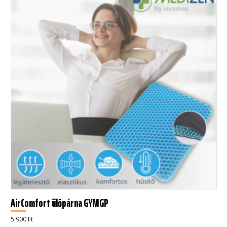
AirComfort ülőpárna GYMGP
5 900
Ft