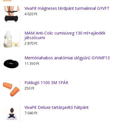
VivaFit mágneses térdpánt turmalinnal GYVFT
4 020
Ft
MAM Anti-Colic cumisüveg 130 ml+ajándék
játszócumi
2 870
Ft
Memóriahabos anatómiai ülőgyűrű GYVMF13
11 350
Ft
Füldugó 1100 3M 1PÁR
250
Ft
VivaFit Deluxe tartásjavító hátpánt
7 040
Ft