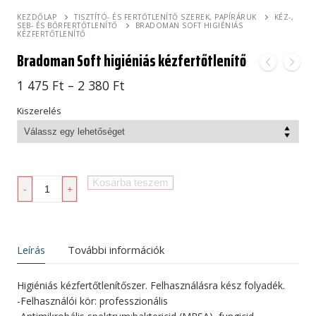
KEZDŐLAP
TISZTÍTÓ- ÉS FERTŐTLENÍTŐ SZEREK, PAPÍRÁRUK
KÉZ-,
SEB- ÉS BŐRFERTŐTLENÍTŐ
BRADOMAN SOFT HIGIÉNIÁS
KÉZFERTŐTLENÍTŐ
Bradoman Soft higiéniás kézfertőtlenítő
Ártartomány:
1 475
Ft
–
2 380
Ft
1
475 Ft
Kiszerelés
-
2
380 Ft
Bradoman
Kosárba teszem
-
+
Soft
higiéniás
kézfertőtlenítő
mennyiség
Leírás
További információk
Higiéniás kézfertőtlenítőszer. Felhasználásra kész folyadék.
-Felhasználói kör: professzionális