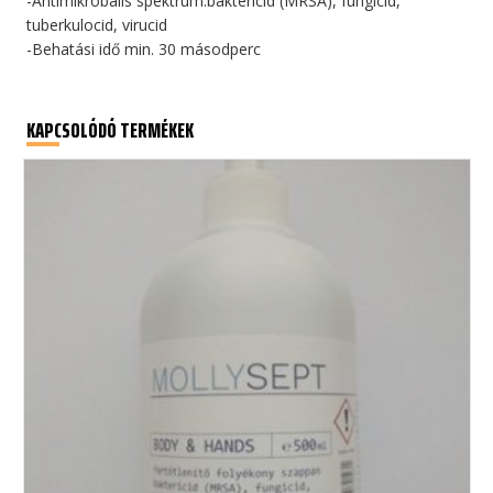
-Antimikrobális spektrum:baktericid (MRSA), fungicid,
tuberkulocid, virucid
-Behatási idő min. 30 másodperc
KAPCSOLÓDÓ TERMÉKEK