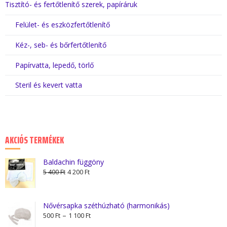
Tisztító- és fertőtlenítő szerek, papíráruk
Felület- és eszközfertőtlenítő
Kéz-, seb- és bőrfertőtlenítő
Papírvatta, lepedő, törlő
Steril és kevert vatta
AKCIÓS TERMÉKEK
Baldachin függöny
Original
Current
5 400
Ft
4 200
Ft
price
price
was:
is:
5
4
Nővérsapka széthúzható (harmonikás)
Ártartomány:
–
400 Ft.
200 Ft.
500
Ft
1 100
Ft
500 Ft