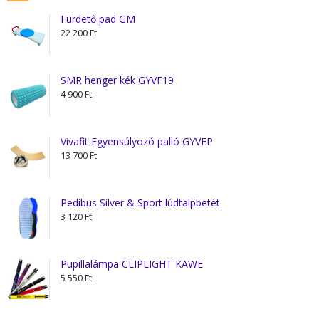
Fürdető pad GM
22 200
Ft
SMR henger kék GYVF19
4 900
Ft
Vivafit Egyensúlyozó palló GYVEP
13 700
Ft
Pedibus Silver & Sport lúdtalpbetét
3 120
Ft
Pupillalámpa CLIPLIGHT KAWE
5 550
Ft