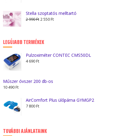
-
1
Stella szoptatós melltartó
Original
Current
100 Ft
2 990
Ft
2 550
Ft
price
price
was:
is:
2
2
LEGÚJABB TERMÉKEK
990 Ft.
550 Ft.
Pulzoximéter CONTEC CMS50DL
4 690
Ft
Műszer óvszer 200 db-os
10 490
Ft
AirComfort Plus ülőpárna GYMGP2
7 800
Ft
TOVÁBBI AJÁNLATAINK