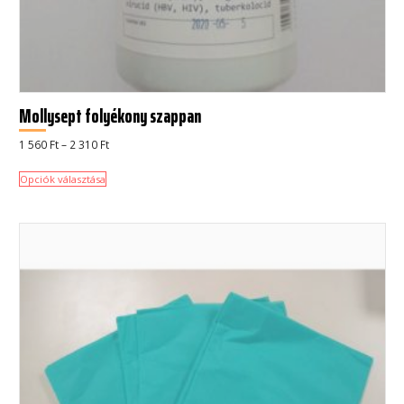
Mollysept folyékony szappan
Ártartomány:
1 560
Ft
–
2 310
Ft
1
560 Ft
-
Opciók választása
2
310 Ft