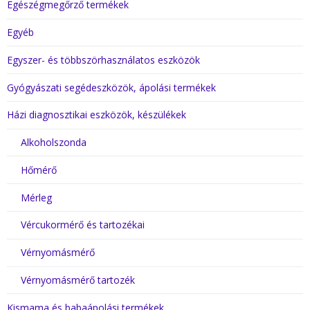
Egészégmegőrző termékek
Egyéb
Egyszer- és többszörhasználatos eszközök
Gyógyászati segédeszközök, ápolási termékek
Házi diagnosztikai eszközök, készülékek
Alkoholszonda
Hőmérő
Mérleg
Vércukormérő és tartozékai
Vérnyomásmérő
Vérnyomásmérő tartozék
Kismama és babaápolási termékek