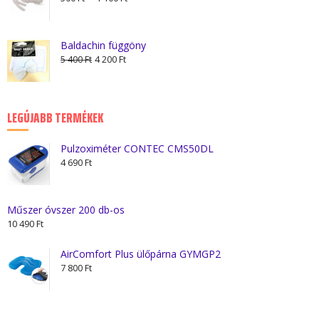
990 Ft.
550 Ft.
500 Ft
-
1
Baldachin függöny
Original
Current
100 Ft
5 400
Ft
4 200
Ft
price
price
was:
is:
5
4
LEGÚJABB TERMÉKEK
400 Ft.
200 Ft.
Pulzoximéter CONTEC CMS50DL
4 690
Ft
Műszer óvszer 200 db-os
10 490
Ft
AirComfort Plus ülőpárna GYMGP2
7 800
Ft