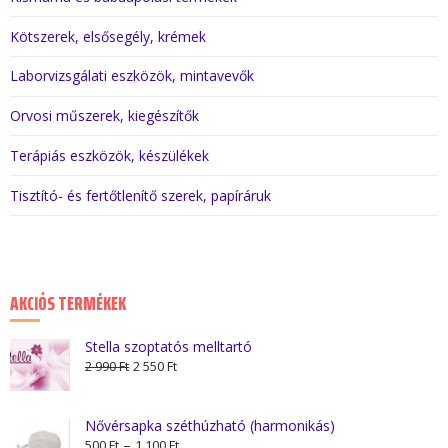
Kötszerek, elsősegély, krémek
Laborvizsgálati eszközök, mintavevők
Orvosi műszerek, kiegészítők
Terápiás eszközök, készülékek
Tisztító- és fertőtlenítő szerek, papíráruk
AKCIÓS TERMÉKEK
Stella szoptatós melltartó
Original
Current
2 990
Ft
2 550
Ft
price
price
was:
is:
Nővérsapka széthúzható (harmonikás)
2
2
Ártartomány:
–
500
Ft
1 100
Ft