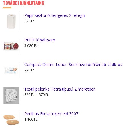
TOVÁBBI AJÁNLATAINK
Papír kéztörlő hengeres 2 rétegű
670
Ft
REFIT lóbalzsam
3 680
Ft
Compact Cream Lotion Sensitive törlőkendő 72db-os
770
Ft
Textil pelenka Tetra típusú 2 méretben
Ártartomány:
–
620
Ft
870
Ft
620 Ft
-
870 Ft
Pedibus Fix sarokemelő 3007
1 160
Ft