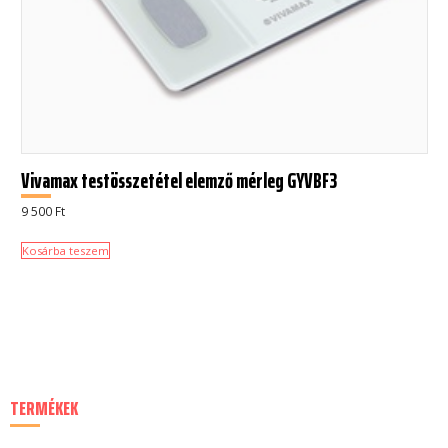
Vivamax testösszetétel elemző mérleg GYVBF3
9 500
Ft
Kosárba teszem
TERMÉKEK