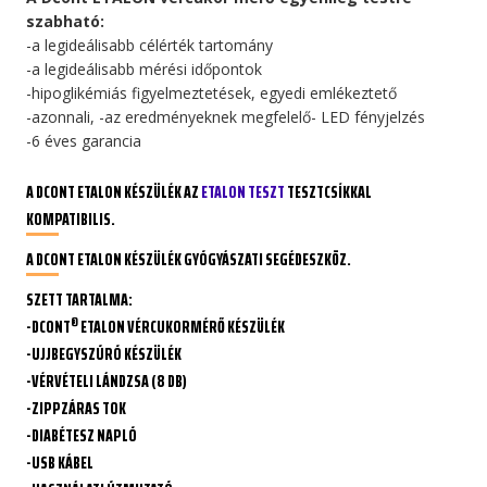
szabható:
-a legideálisabb célérték tartomány
-a legideálisabb mérési időpontok
-hipoglikémiás figyelmeztetések, egyedi emlékeztető
-azonnali, -az eredményeknek megfelelő- LED fényjelzés
-6 éves garancia
A DCONT ETALON KÉSZÜLÉK AZ
ETALON TESZT
TESZTCSÍKKAL
KOMPATIBILIS.
A DCONT ETALON KÉSZÜLÉK GYÓGYÁSZATI SEGÉDESZKÖZ.
SZETT TARTALMA:
®
-DCONT
ETALON VÉRCUKORMÉRŐ KÉSZÜLÉK
-UJJBEGYSZÚRÓ KÉSZÜLÉK
-VÉRVÉTELI LÁNDZSA (8 DB)
-ZIPPZÁRAS TOK
-DIABÉTESZ NAPLÓ
-USB KÁBEL