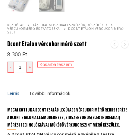
KEZDŐLAP
HÁZI DIAGNOSZTIKAI ESZKÖZÖK, KÉSZÜLÉKEK
VÉRCUKORMÉRŐ ÉS TARTOZÉKAI
DCONT ETALON VÉRCUKOR MÉRŐ
SZETT
Dcont Etalon vércukor mérő szett
8 300
Ft
Dcont
Kosárba teszem
-
+
Etalon
vércukor
mérő
szett
Leírás
További információk
mennyiség
MEGALKOTTUK A DCONT CSALÁD LEGÚJABB VÉRCUKOR MÉRŐ RENDSZERÉT!
A DCONT ETALON A LEGMODERNEBB, BIOSZENZOROS(ELEKTROKÉMIAI)
MÉRÉSI TECHNOLÓGIÁVAL MŰKÖDŐ VÉRCUKORSZINT MÉRŐ KÉSZÜLÉK.
A Dcont ETALON vércukor mérő egyénileg testre