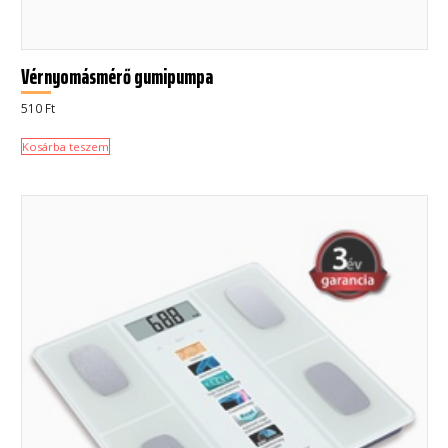
Vérnyomásmérő gumipumpa
510
Ft
Kosárba teszem