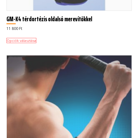
GM-K4 térdortézis oldalsó merevítőkkel
11 800
Ft
Opciók választása