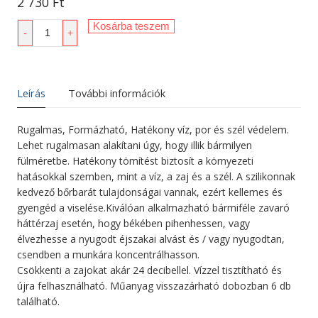
2 730
Ft
Füldugó
Kosárba teszem
-
+
Cerumina
Silicon
6
db
Leírás
További információk
mennyiség
Rugalmas, Formázható, Hatékony víz, por és szél védelem.
Lehet rugalmasan alakítani úgy, hogy illik bármilyen
fülméretbe. Hatékony tömítést biztosít a környezeti
hatásokkal szemben, mint a víz, a zaj és a szél. A szilikonnak
kedvező bőrbarát tulajdonságai vannak, ezért kellemes és
gyengéd a viselése.Kiválóan alkalmazható bármiféle zavaró
háttérzaj esetén, hogy békében pihenhessen, vagy
élvezhesse a nyugodt éjszakai alvást és / vagy nyugodtan,
csendben a munkára koncentrálhasson.
Csökkenti a zajokat akár 24 decibellel. Vízzel tisztítható és
újra felhasználható. Műanyag visszazárható dobozban 6 db
található.