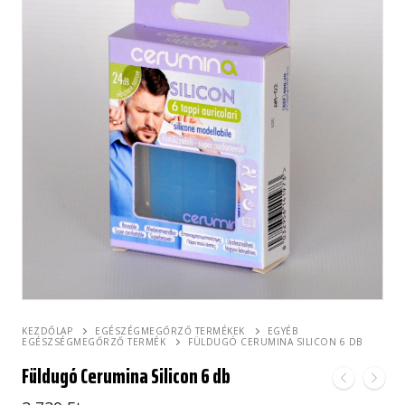
KEZDŐLAP
EGÉSZÉGMEGŐRZŐ TERMÉKEK
EGYÉB
EGÉSZSÉGMEGŐRZŐ TERMÉK
FÜLDUGÓ CERUMINA SILICON 6 DB
Füldugó Cerumina Silicon 6 db