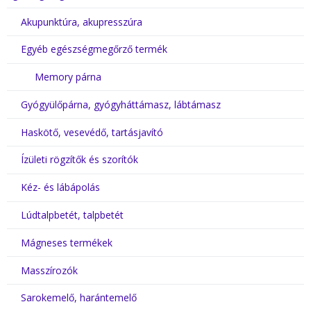
Akupunktúra, akupresszúra
Egyéb egészségmegőrző termék
Memory párna
Gyógyülőpárna, gyógyháttámasz, lábtámasz
Haskötő, vesevédő, tartásjavító
Ízületi rögzítők és szorítók
Kéz- és lábápolás
Lúdtalpbetét, talpbetét
Mágneses termékek
Masszírozók
Sarokemelő, harántemelő