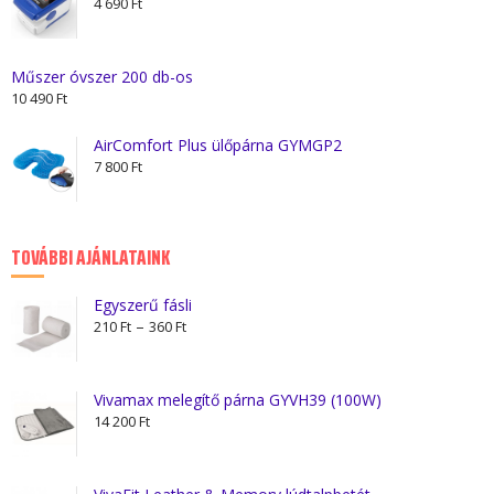
4 690
Ft
Műszer óvszer 200 db-os
10 490
Ft
AirComfort Plus ülőpárna GYMGP2
7 800
Ft
TOVÁBBI AJÁNLATAINK
Egyszerű fásli
Ártartomány:
–
210
Ft
360
Ft
210 Ft
-
360 Ft
Vivamax melegítő párna GYVH39 (100W)
14 200
Ft