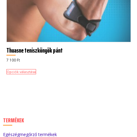
Thuasne teniszkönyök pánt
7 100
Ft
Opciók választása
TERMÉKEK
Egészégmegőrző termékek