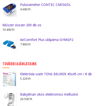
Pulzoximéter CONTEC CMS50DL
4 690
Ft
Műszer óvszer 200 db-os
10 490
Ft
AirComfort Plus ülőpárna GYMGP2
7 800
Ft
TOVÁBBI AJÁNLATAINK
Elektróda szett TENS BEURER 45x45 cm / 8 db
5 220
Ft
BabyBruin okos elektromos mellszívó
26 500
Ft