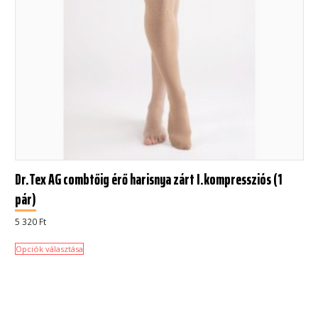
Dr.Tex AG combtőig érő harisnya zárt I.kompressziós (1
pár)
5 320
Ft
Opciók választása