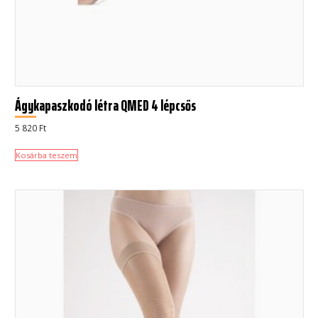
Ágykapaszkodó létra QMED 4 lépcsős
5 820
Ft
Kosárba teszem