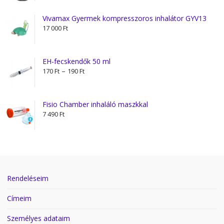
Vivamax Gyermek kompresszoros inhalátor GYV13
17 000
Ft
EH-fecskendők 50 ml
Ártartomány:
–
170
Ft
190
Ft
170 Ft
-
190 Ft
Fisio Chamber inhaláló maszkkal
7 490
Ft
Rendeléseim
Címeim
Személyes adataim