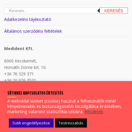
Products
KERESÉS
search
Adatkezelési tájékoztató
Általános szerződési feltételek
Medident Kft.
6000 Kecskemét,
Horváth Döme krt. 10.
+36 76 329 371
+36 20 926 3531
H-P 8:00-17:00
SÜTIKKEL KAPCSOLATOS ÉRTESÍTÉS
A weboldal sütiket (cookie) használ a felhasználók minél
kényelmesebb és biztonságosabb kiszolgálása érdekében,
Copyright © Medident Kft. 2026.
marketing valamint statisztikai célokra.
Részletek
Sütik engedélyezése
Testreszabás