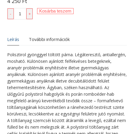
4 250
Ft
Gyopár
Kosárba teszem
-
+
S-
3
ülőgyűrű
mennyiség
Leírás
További információk
Polisztirol gyönggyel töltött párna. Légáteresztő, antiallergén,
mosható. Különösen ajánlott felfekvéses betegeknek,
aranyér problémák enyhítésére illetve gyermekágyas
anyáknak. Különösen ajánlott aranyér problémák enyhítésére,
gyermekágyas anyáknak illetve decubitálódott felület
tehermentesítésére. Ágyban, széken használható. Az
ülőgyűrű polystirol habgolyók és porán romboéder-hab
megfelelő arányú keverékéből tevődik össze – formafelvevő
töltőanyagának köszönhetően a ránehezedő testrészt szinte
körülveszi, lecsökkentve az egységnyi felületre jutó nyomást.
A töltőanyag szemcséi között átáramlik a levegő, ezáltal nem
fülled be és nem melegszik át. A polystirol töltőanyag zárt
cellás kialakításánál fogva a termék nem allergizál, hiszen