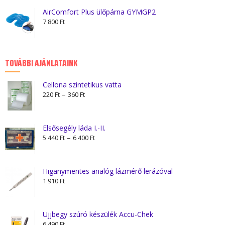
AirComfort Plus ülőpárna GYMGP2
7 800
Ft
TOVÁBBI AJÁNLATAINK
Cellona szintetikus vatta
Ártartomány:
–
220
Ft
360
Ft
220 Ft
-
360 Ft
Elsősegély láda I.-II.
Ártartomány:
–
5 440
Ft
6 400
Ft
5
440 Ft
-
Higanymentes analóg lázmérő lerázóval
6
1 910
Ft
400 Ft
Ujjbegy szúró készülék Accu-Chek
6 490
Ft