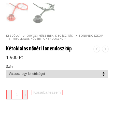
KEZDŐLAP
ORVOSI MŰSZEREK, KIEGÉSZÍTŐK
FONENDOSZKÓP
KÉTOLDALAS NŐVÉRI FONENDOSZKÓP
Kétoldalas nővéri fonendoszkóp
1 900
Ft
Szín
Kétoldalas
Kosárba teszem
-
+
nővéri
fonendoszkóp
mennyiség