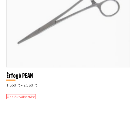
Érfogó PEAN
Ártartomány:
1 860
Ft
–
2 580
Ft
1
860 Ft
-
Opciók választása
2
580 Ft