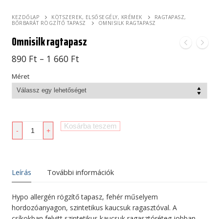
KEZDŐLAP
KÖTSZEREK, ELSŐSEGÉLY, KRÉMEK
RAGTAPASZ,
BŐRBARÁT RÖGZÍTŐ TAPASZ
OMNISILK RAGTAPASZ
Omnisilk ragtapasz
Ártartomány:
890
Ft
–
1 660
Ft
890 Ft
-
Méret
1
660 Ft
Omnisilk
Kosárba teszem
-
+
ragtapasz
mennyiség
Leírás
További információk
Hypo allergén rögzítő tapasz, fehér műselyem
hordozóanyagon, szintetikus kaucsuk ragasztóval. A
csíkokban felvitt szintetikus kaucsuk ragasztóréteg jobban