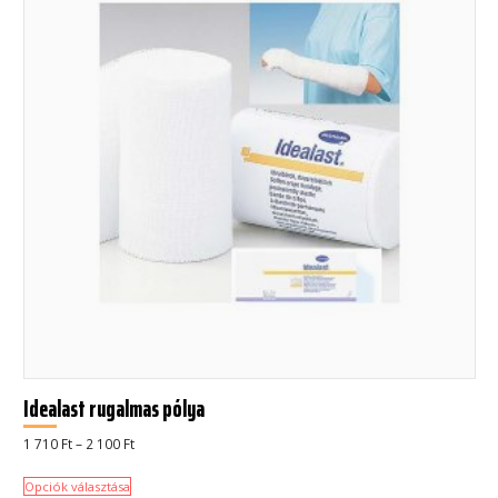
Idealast rugalmas pólya
Ártartomány:
1 710
Ft
–
2 100
Ft
1
710 Ft
-
Opciók választása
2