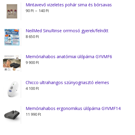
Mintavevő vizeletes pohár sima és bórsavas
Ártartomány:
–
90
Ft
140
Ft
90 Ft
-
140 Ft
NeilMed SinuRinse orrmosó gyerek/felnőtt
8 650
Ft
Memóriahabos anatómiai ülőpárna GYVMF6
9 900
Ft
Chicco ultrahangos szúnyogriasztó elemes
4 100
Ft
Memóriahabos ergonomikus ülőpárna GYVMF14
11 990
Ft