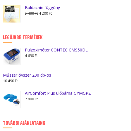
was:
is:
Baldachin függöny
2
2
Original
Current
5 400
Ft
4 200
Ft
990 Ft.
550 Ft.
price
price
was:
is:
5
4
LEGÚJABB TERMÉKEK
400 Ft.
200 Ft.
Pulzoximéter CONTEC CMS50DL
4 690
Ft
Műszer óvszer 200 db-os
10 490
Ft
AirComfort Plus ülőpárna GYMGP2
7 800
Ft
TOVÁBBI AJÁNLATAINK