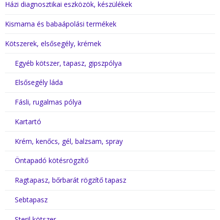
Házi diagnosztikai eszközök, készülékek
Kismama és babaápolási termékek
Kötszerek, elsősegély, krémek
Egyéb kötszer, tapasz, gipszpólya
Elsősegély láda
Fásli, rugalmas pólya
Kartartó
Krém, kenőcs, gél, balzsam, spray
Öntapadó kötésrögzítő
Ragtapasz, bőrbarát rögzítő tapasz
Sebtapasz
Steril kötszer