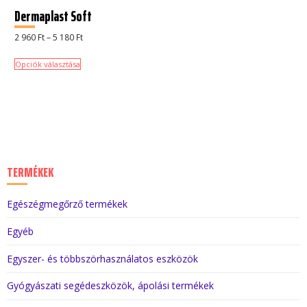
Dermaplast Soft
Ártartomány:
2 960
Ft
–
5 180
Ft
2
960 Ft
-
Opciók választása
5
180 Ft
TERMÉKEK
Egészégmegőrző termékek
Egyéb
Egyszer- és többszörhasználatos eszközök
Gyógyászati segédeszközök, ápolási termékek