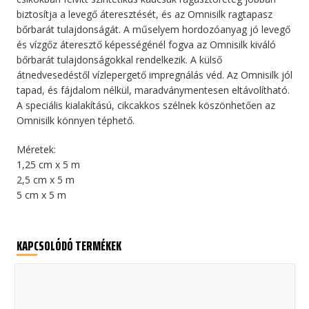
biztosítja a levegő áteresztését, és az Omnisilk ragtapasz
bőrbarát tulajdonságát. A műselyem hordozóanyag jó levegő
és vízgőz áteresztő képességénél fogva az Omnisilk kiváló
bőrbarát tulajdonságokkal rendelkezik. A külső
átnedvesedéstől vízlepergető impregnálás véd. Az Omnisilk jól
tapad, és fájdalom nélkül, maradványmentesen eltávolítható.
A speciális kialakítású, cikcakkos szélnek köszönhetően az
Omnisilk könnyen téphető.
Méretek:
1,25 cm x 5 m
2,5 cm x 5 m
5 cm x 5 m
KAPCSOLÓDÓ TERMÉKEK