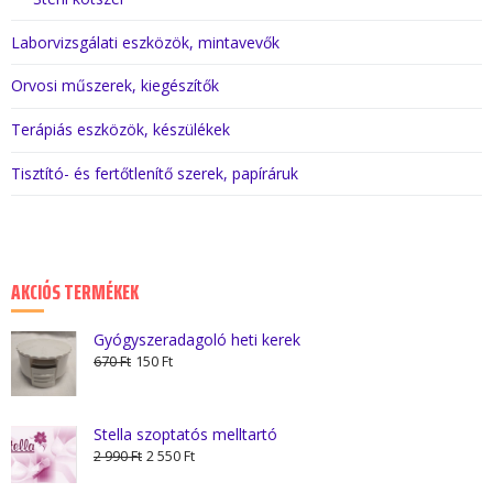
Laborvizsgálati eszközök, mintavevők
Orvosi műszerek, kiegészítők
Terápiás eszközök, készülékek
Tisztító- és fertőtlenítő szerek, papíráruk
AKCIÓS TERMÉKEK
Gyógyszeradagoló heti kerek
Original
Current
670
Ft
150
Ft
price
price
was:
is:
670 Ft.
150 Ft.
Stella szoptatós melltartó
Original
Current
2 990
Ft
2 550
Ft
price
price