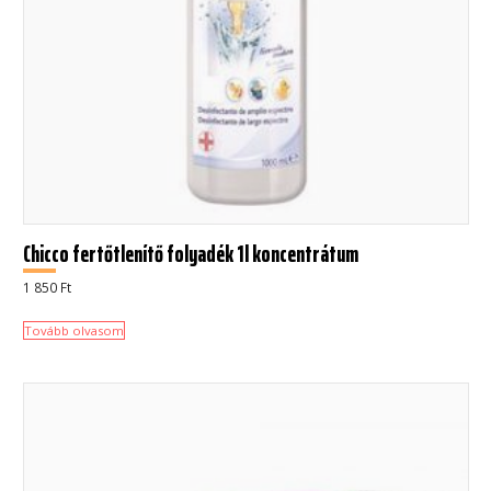
Chicco fertőtlenítő folyadék 1l koncentrátum
1 850
Ft
Tovább olvasom