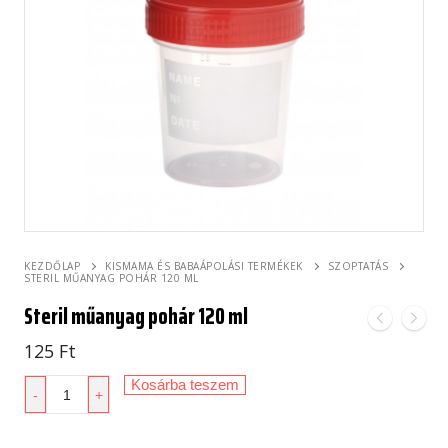
KEZDŐLAP
KISMAMA ÉS BABAÁPOLÁSI TERMÉKEK
SZOPTATÁS
STERIL MŰANYAG POHÁR 120 ML
Steril műanyag pohár 120 ml
125
Ft
Steril
Kosárba teszem
-
+
műanyag
pohár