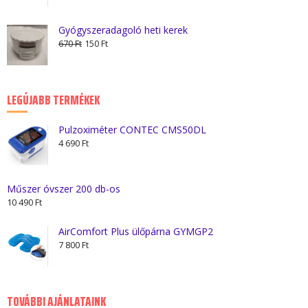
-
1
Gyógyszeradagoló heti kerek
Original
Current
100 Ft
670
Ft
150
Ft
price
price
was:
is:
670 Ft.
150 Ft.
LEGÚJABB TERMÉKEK
Pulzoximéter CONTEC CMS50DL
4 690
Ft
Műszer óvszer 200 db-os
10 490
Ft
AirComfort Plus ülőpárna GYMGP2
7 800
Ft
TOVÁBBI AJÁNLATAINK