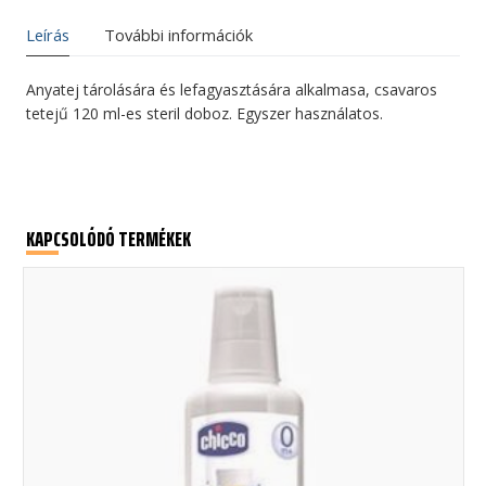
120
ml
Leírás
További információk
mennyiség
Anyatej tárolására és lefagyasztására alkalmasa, csavaros
tetejű 120 ml-es steril doboz. Egyszer használatos.
KAPCSOLÓDÓ TERMÉKEK