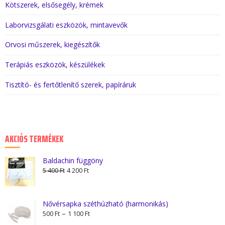
Kötszerek, elsősegély, krémek
Laborvizsgálati eszközök, mintavevők
Orvosi műszerek, kiegészítők
Terápiás eszközök, készülékek
Tisztító- és fertőtlenítő szerek, papíráruk
AKCIÓS TERMÉKEK
Baldachin függöny
Original
Current
5 400
Ft
4 200
Ft
price
price
was:
is:
5
4
Nővérsapka széthúzható (harmonikás)
Ártartomány:
–
400 Ft.
200 Ft.
500
Ft
1 100
Ft
500 Ft