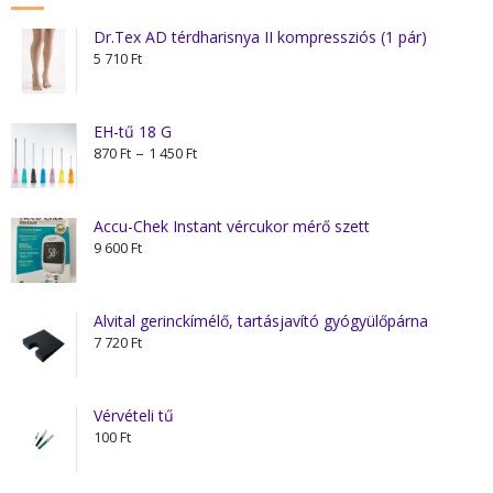
Dr.Tex AD térdharisnya II kompressziós (1 pár)
5 710
Ft
EH-tű 18 G
Ártartomány:
–
870
Ft
1 450
Ft
870 Ft
-
1
Accu-Chek Instant vércukor mérő szett
450 Ft
9 600
Ft
Alvital gerinckímélő, tartásjavító gyógyülőpárna
7 720
Ft
Vérvételi tű
100
Ft