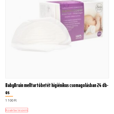
BabyBruin melltartóbetét higiénikus csomagolásban 24 db-
os
1 100
Ft
Kosárba teszem