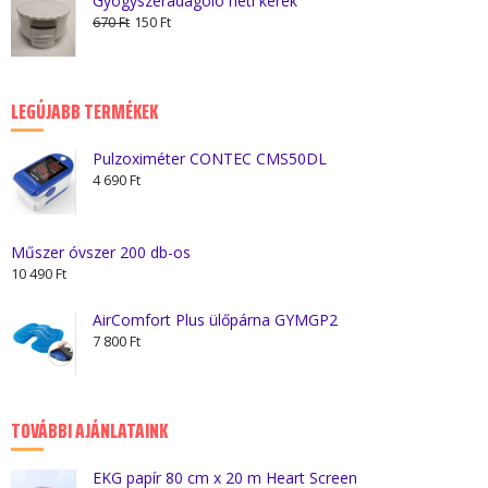
Gyógyszeradagoló heti kerek
Original
Current
400 Ft.
200 Ft.
670
Ft
150
Ft
price
price
was:
is:
670 Ft.
150 Ft.
LEGÚJABB TERMÉKEK
Pulzoximéter CONTEC CMS50DL
4 690
Ft
Műszer óvszer 200 db-os
10 490
Ft
AirComfort Plus ülőpárna GYMGP2
7 800
Ft
TOVÁBBI AJÁNLATAINK
EKG papír 80 cm x 20 m Heart Screen