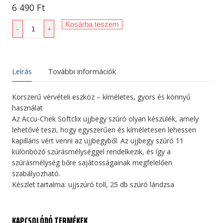
6 490
Ft
Ujjbegy
Kosárba teszem
-
+
szúró
készülék
Accu-
Chek
Leírás
További információk
mennyiség
Korszerű vérvételi eszköz – kíméletes, gyors és könnyű
használat
Az Accu-Chek Softclix ujjbegy szúró olyan készülék, amely
lehetővé teszi, hogy egyszerűen és kíméletesen lehessen
kapilláris vért venni az ujjbegyből. Az ujjbegy szúró 11
különböző szúrásmélységgel rendelkezik, és így a
szúrásmélység bőre sajátosságainak megfelelően
szabályozható.
Készlet tartalma: ujjszúró toll, 25 db szúró lándzsa
KAPCSOLÓDÓ TERMÉKEK