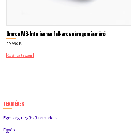
Omron M3-Intelisense felkaros vérnyomásmérő
29 990
Ft
Kosárba teszem
TERMÉKEK
Egészégmegőrző termékek
Egyéb