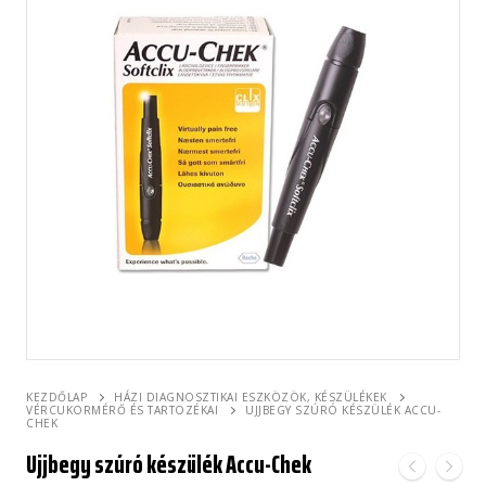
KEZDŐLAP
HÁZI DIAGNOSZTIKAI ESZKÖZÖK, KÉSZÜLÉKEK
VÉRCUKORMÉRŐ ÉS TARTOZÉKAI
UJJBEGY SZÚRÓ KÉSZÜLÉK ACCU-
CHEK
Ujjbegy szúró készülék Accu-Chek