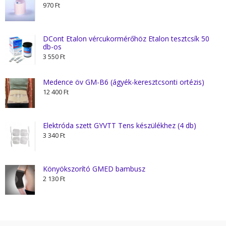
970
Ft
DCont Etalon vércukormérőhöz Etalon tesztcsík 50
db-os
3 550
Ft
Medence öv GM-B6 (ágyék-keresztcsonti ortézis)
12 400
Ft
Elektróda szett GYVTT Tens készülékhez (4 db)
3 340
Ft
Könyökszorító GMED bambusz
2 130
Ft