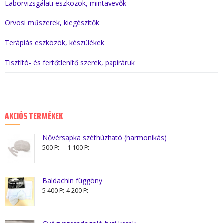
Laborvizsgálati eszközök, mintavevők
Orvosi műszerek, kiegészítők
Terápiás eszközök, készülékek
Tisztító- és fertőtlenítő szerek, papíráruk
AKCIÓS TERMÉKEK
Nővérsapka széthúzható (harmonikás)
Ártartomány:
–
500
Ft
1 100
Ft
500 Ft
-
1
Baldachin függöny
Original
Current
100 Ft
5 400
Ft
4 200
Ft
price
price
was:
is:
5
4