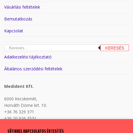
Vásárlási feltételek
Bemutatkozás
Kapcsolat
Products
KERESÉS
search
Adatkezelési tájékoztató
Általános szerződési feltételek
Medident Kft.
6000 Kecskemét,
Horváth Döme krt. 10.
+36 76 329 371
+36 20 926 3531
H-P 8:00-17:00
SÜTIKKEL KAPCSOLATOS ÉRTESÍTÉS