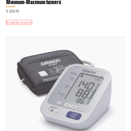
Minimum-Maximum hőmérő
5 350
Ft
Kosárba teszem