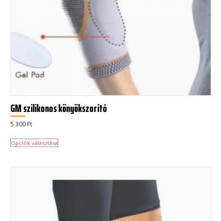
GM szilikonos könyökszorító
5 300
Ft
Opciók választása