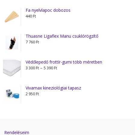
Fa nyelvlapoc dobozos
440
Ft
Thuasne Ligaflex Manu csuklórögzítő
7 760
Ft
Védőlepedő frottír-gumi több méretben
Ártartomány:
–
3 300
Ft
5 390
Ft
3
300 Ft
-
Vivamax kineziológiai tapasz
5
2 950
Ft
390 Ft
Rendeléseim