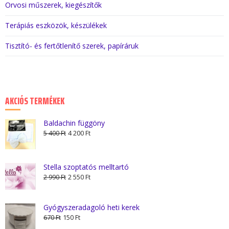
Orvosi műszerek, kiegészítők
Terápiás eszközök, készülékek
Tisztító- és fertőtlenítő szerek, papíráruk
AKCIÓS TERMÉKEK
Baldachin függöny
Original
Current
5 400
Ft
4 200
Ft
price
price
was:
is:
5
4
Stella szoptatós melltartó
Original
Current
400 Ft.
200 Ft.
2 990
Ft
2 550
Ft
price
price
was:
is:
Gyógyszeradagoló heti kerek
2
2
Original
Current
670
Ft
150
Ft
990 Ft.
550 Ft.
price
price