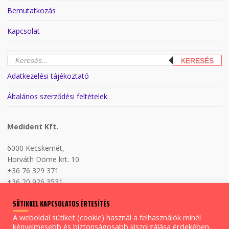
Bemutatkozás
Kapcsolat
Products
KERESÉS
search
Adatkezelési tájékoztató
Általános szerződési feltételek
Medident Kft.
6000 Kecskemét,
Horváth Döme krt. 10.
+36 76 329 371
+36 20 926 3531
H-P 8:00-17:00
SÜTIKKEL KAPCSOLATOS ÉRTESÍTÉS
A weboldal sütiket (cookie) használ a felhasználók minél
kényelmesebb és biztonságosabb kiszolgálása érdekében,