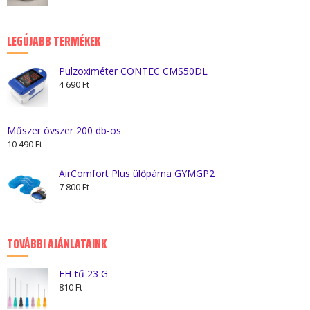
was:
is:
670 Ft.
150 Ft.
LEGÚJABB TERMÉKEK
Pulzoximéter CONTEC CMS50DL
4 690
Ft
Műszer óvszer 200 db-os
10 490
Ft
AirComfort Plus ülőpárna GYMGP2
7 800
Ft
TOVÁBBI AJÁNLATAINK
EH-tű 23 G
810
Ft