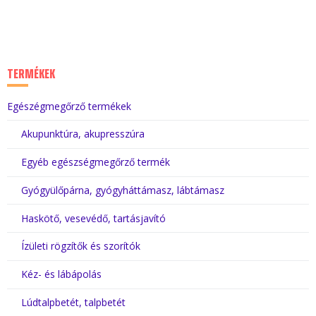
TERMÉKEK
Egészégmegőrző termékek
Akupunktúra, akupresszúra
Egyéb egészségmegőrző termék
Gyógyülőpárna, gyógyháttámasz, lábtámasz
Haskötő, vesevédő, tartásjavító
Ízületi rögzítők és szorítók
Kéz- és lábápolás
Lúdtalpbetét, talpbetét