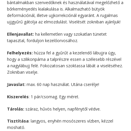
bántalmakban szenvedőknek és használatával megelőzhető a
bőrkeményedés kialakulása is. Alkalmazható bütyök
deformációnál, illetve ujjkorrekciónál egyaránt. A rugalmas
ujjgyűrű gátolja az elmozdulást. Viselését zokniban ajánljuk!
Ellenjavallat:
ha kellemetlen vagy szokatlan tünetet
tapasztal, forduljon kezelőorvosához.
Felhelyezés:
húzza fel a gyűrűt a kezelendő lábujjra úgy,
hogy a szilikonpárna a talprészre essen a szélesebb részével
a nagylábujj felé. Fokozatosan szoktassa lábát a viseléséhez.
Zokniban viselje.
Javaslat:
max. 60 nap használat. Utána cserélje!
Kiszerelés
: 1 pár/csomag. Egy méret.
Tárolás:
száraz, hűvös helyen, napfénytől védve.
Tisztítása
: langyos, enyhén mosószeres vízben, kézzel
mosható.