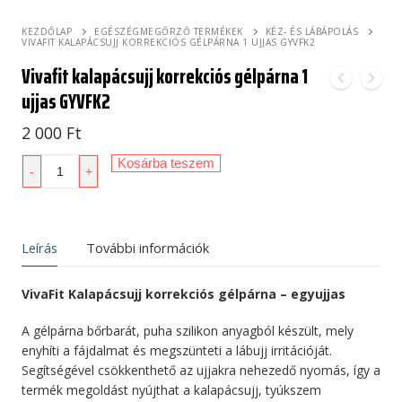
KEZDŐLAP
EGÉSZÉGMEGŐRZŐ TERMÉKEK
KÉZ- ÉS LÁBÁPOLÁS
VIVAFIT KALAPÁCSUJJ KORREKCIÓS GÉLPÁRNA 1 UJJAS GYVFK2
Vivafit kalapácsujj korrekciós gélpárna 1
ujjas GYVFK2
2 000
Ft
Vivafit
Kosárba teszem
-
+
kalapácsujj
korrekciós
gélpárna
1
Leírás
További információk
ujjas
GYVFK2
VivaFit Kalapácsujj korrekciós gélpárna – egyujjas
mennyiség
A gélpárna bőrbarát, puha szilikon anyagból készült, mely
enyhíti a fájdalmat és megszünteti a lábujj irritációját.
Segítségével csökkenthető az ujjakra nehezedő nyomás, így a
termék megoldást nyújthat a kalapácsujj, tyúkszem