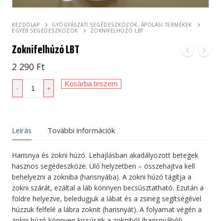
KEZDŐLAP
GYÓGYÁSZATI SEGÉDESZKÖZÖK, ÁPOLÁSI TERMÉKEK
EGYÉB SEGÉDESZKÖZÖK
ZOKNIFELHÚZÓ LBT
Zoknifelhúzó LBT
2 290
Ft
Zoknifelhúzó
Kosárba teszem
-
+
LBT
mennyiség
Leírás
További információk
Harisnya és zokni húzó. Lehajlásban akadályozott betegek
hasznos segédeszköze. Ülő helyzetben – összehajtva kell
behelyezni a zokniba (harisnyába). A zokni húzó tágítja a
zokni szárát, ezáltal a láb könnyen becsúsztatható. Ezután a
földre helyezve, beledugjuk a lábat és a zsineg segítségével
húzzuk felfelé a lábra zoknit (harisnyát). A folyamat végén a
zokni húzó könnyen kicsúszik a zokniból (harisnyából).