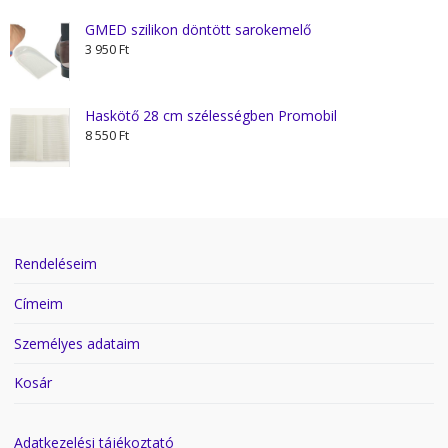
GMED szilikon döntött sarokemelő
3 950
Ft
Haskötő 28 cm szélességben Promobil
8 550
Ft
Rendeléseim
Címeim
Személyes adataim
Kosár
Adatkezelési tájékoztató