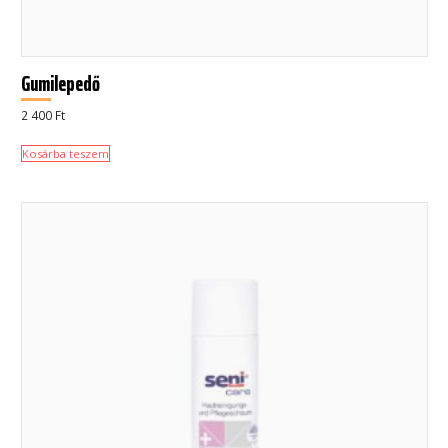
Gumilepedő
2 400
Ft
Kosárba teszem