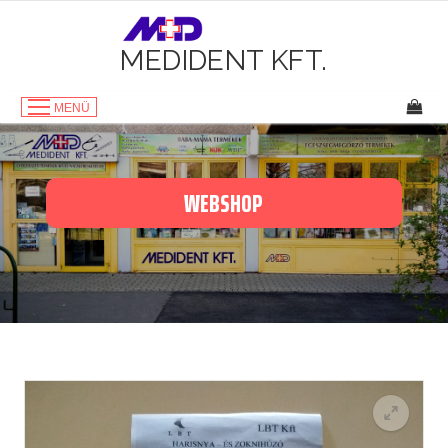
Ugrás
a
tartalomhoz
MEDIDENT KFT.
MENÜ
WEBSHOP