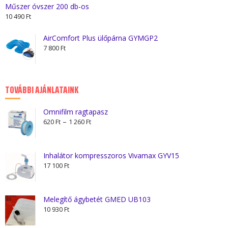
Műszer óvszer 200 db-os
10 490
Ft
AirComfort Plus ülőpárna GYMGP2
7 800
Ft
TOVÁBBI AJÁNLATAINK
Omnifilm ragtapasz
Ártartomány:
–
620
Ft
1 260
Ft
620 Ft
-
1
Inhalátor kompresszoros Vivamax GYV15
260 Ft
17 100
Ft
Melegítő ágybetét GMED UB103
10 930
Ft