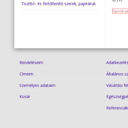
675
Ft
Tisztító- és fertőtlenítő szerek, papíráruk
Opciók vá
Rendeléseim
Adatkezelés
Címeim
Általános s
Személyes adataim
Vásárlási fe
Kosár
Egészségpé
Referenciá