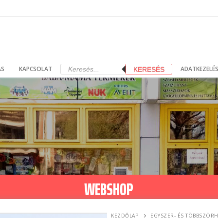
Products
ÁS
KAPCSOLAT
ADATKEZELÉS
KERESÉS
search
WEBSHOP
KEZDŐLAP
EGYSZER- ÉS TÖBBSZÖR