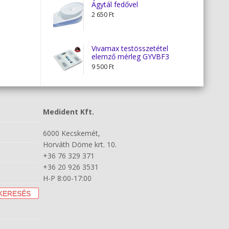
5
4
Ágytál fedővel
400 Ft.
200 Ft.
2 650
Ft
Vivamax testösszetétel
elemző mérleg GYVBF3
9 500
Ft
Medident Kft.
6000 Kecskemét,
Horváth Döme krt. 10.
+36 76 329 371
+36 20 926 3531
H-P 8:00-17:00
KERESÉS