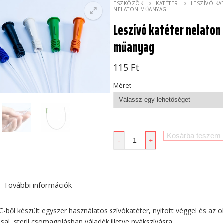
ESZKÖZÖK
KATÉTER
LESZÍVÓ KA
NELATON MŰANYAG
Leszívó katéter nelaton
műanyag
115
Ft
Méret
Leszívó
Kosárba teszem
-
+
katéter
nelaton
műanyag
mennyiség
További információk
-ből készült egyszer használatos szívókatéter, nyitott véggel és az o
ssal, steril csomagolásban váladék illetve nyákszívásra.