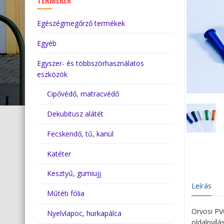
TERMÉKEK
Egészégmegőrző termékek
Egyéb
Egyszer- és többszörhasználatos
eszközök
Cipővédő, matracvédő
Dekubitusz alátét
Fecskendő, tű, kanül
Katéter
Kesztyű, gumiujj
Leírás
Műtéti fólia
Orvosi PVC
Nyelvlapoc, hurkapálca
oldalnyílá