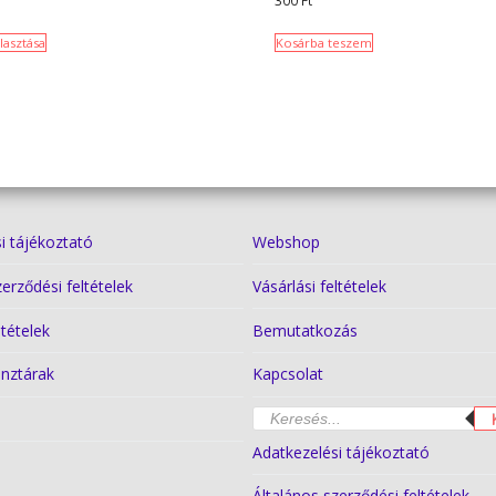
300
Ft
lasztása
Kosárba teszem
i tájékoztató
Webshop
zerződési feltételek
Vásárlási feltételek
ltételek
Bemutatkozás
nztárak
Kapcsolat
Products
k
search
Adatkezelési tájékoztató
Általános szerződési feltételek