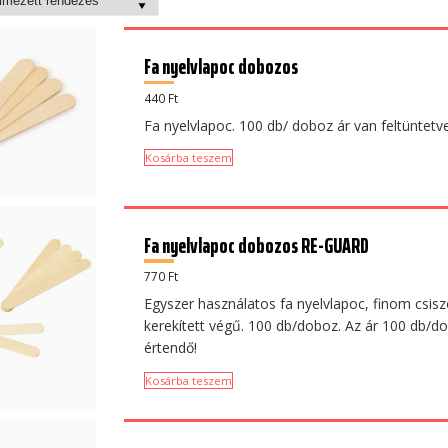
Fa nyelvlapoc dobozos
440
Ft
Fa nyelvlapoc. 100 db/ doboz ár van feltüntetve
Kosárba teszem
Fa nyelvlapoc dobozos RE-GUARD
770
Ft
Egyszer használatos fa nyelvlapoc, finom csisz
kerekített végű. 100 db/doboz. Az ár 100 db/d
értendő!
Kosárba teszem