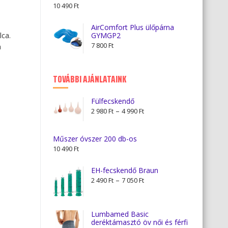
10 490
Ft
AirComfort Plus ülőpárna
ca.
GYMGP2
7 800
Ft
a
TOVÁBBI AJÁNLATAINK
Fülfecskendő
Ártartomány:
–
2 980
Ft
4 990
Ft
2
980 Ft
Műszer óvszer 200 db-os
-
10 490
Ft
4
990 Ft
EH-fecskendő Braun
Ártartomány:
–
2 490
Ft
7 050
Ft
2
490 Ft
-
Lumbamed Basic
deréktámasztó öv női és férfi
7