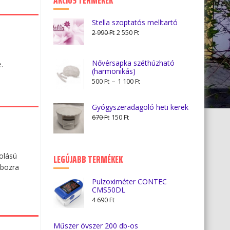
AKCIÓS TERMÉKEK
Stella szoptatós melltartó
Original
Current
2 990
Ft
2 550
Ft
price
price
was:
is:
Nővérsapka széthúzható
.
2
2
(harmonikás)
990 Ft.
550 Ft.
Ártartomány:
–
500
Ft
1 100
Ft
500 Ft
-
Gyógyszeradagoló heti kerek
1
Original
Current
670
Ft
150
Ft
100 Ft
price
price
was:
is:
670 Ft.
150 Ft.
LEGÚJABB TERMÉKEK
olású
obozra
Pulzoximéter CONTEC
CMS50DL
4 690
Ft
Műszer óvszer 200 db-os