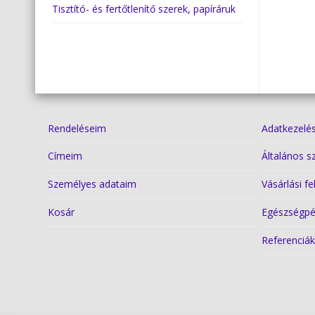
Tisztító- és fertőtlenítő szerek, papíráruk
Rendeléseim
Adatkezelés
Címeim
Általános s
Személyes adataim
Vásárlási fe
Kosár
Egészségpé
Referenciá