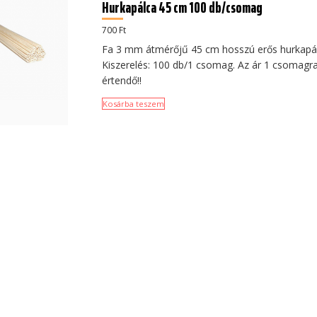
Hurkapálca 45 cm 100 db/csomag
700
Ft
Fa 3 mm átmérőjű 45 cm hosszú erős hurkapál
Kiszerelés: 100 db/1 csomag. Az ár 1 csomagr
értendő!!
Kosárba teszem