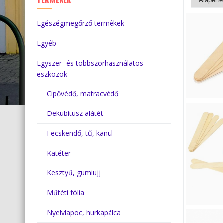
TERMÉKEK
Egészégmegőrző termékek
Egyéb
Egyszer- és többszörhasználatos
eszközök
Cipővédő, matracvédő
Dekubitusz alátét
Fecskendő, tű, kanül
Katéter
Kesztyű, gumiujj
Műtéti fólia
Nyelvlapoc, hurkapálca