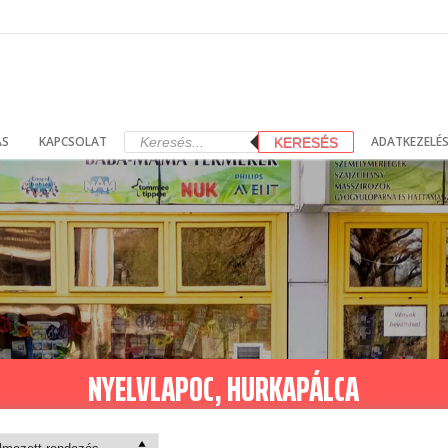
Products
ÁS
KAPCSOLAT
ADATKEZELÉS
KERESÉS
search
NYELVLAPOC, HURKAPÁLCA