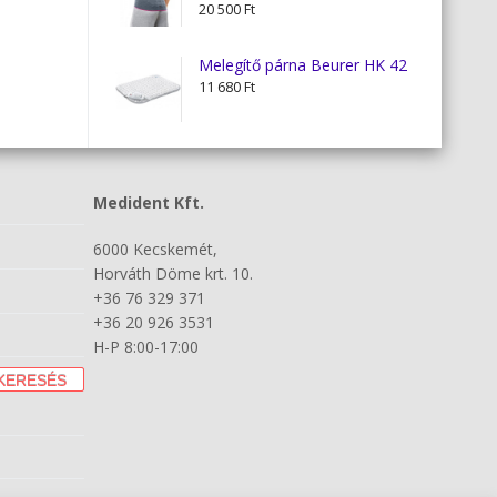
20 500
Ft
050 Ft
Melegítő párna Beurer HK 42
11 680
Ft
Medident Kft.
6000 Kecskemét,
Horváth Döme krt. 10.
+36 76 329 371
+36 20 926 3531
H-P 8:00-17:00
KERESÉS