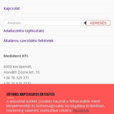
Kapcsolat
Products
KERESÉS
search
Adatkezelési tájékoztató
Általános szerződési feltételek
Medident Kft.
6000 Kecskemét,
Horváth Döme krt. 10.
+36 76 329 371
+36 20 926 3531
H-P 8:00-17:00
SÜTIKKEL KAPCSOLATOS ÉRTESÍTÉS
A weboldal sütiket (cookie) használ a felhasználók minél
kényelmesebb és biztonságosabb kiszolgálása érdekében,
Copyright © Medident Kft. 2026.
marketing valamint statisztikai célokra.
Részletek