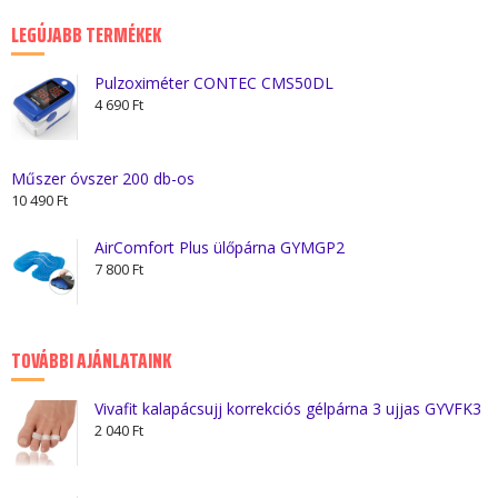
2
2
LEGÚJABB TERMÉKEK
990 Ft.
550 Ft.
Pulzoximéter CONTEC CMS50DL
4 690
Ft
Műszer óvszer 200 db-os
10 490
Ft
AirComfort Plus ülőpárna GYMGP2
7 800
Ft
TOVÁBBI AJÁNLATAINK
Vivafit kalapácsujj korrekciós gélpárna 3 ujjas GYVFK3
2 040
Ft