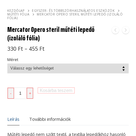
KEZDŐLAP
EGYSZER- ÉS TÖBBSZÖRHASZNÁLATOS ESZKÖZÖK
MŰTÉTI FÓLIA
MERCATOR OPERO STERIL MŰTÉTI LEPEDŐ (IZOLÁLÓ
FÓLIA)
Mercator Opero steril műtéti lepedő
(izoláló fólia)
Ártartomány:
330
Ft
–
455
Ft
330 Ft
-
Méret
455 Ft
Mercator
Kosárba teszem
-
+
Opero
steril
műtéti
lepedő
Leírás
További információk
(izoláló
fólia)
Műtéti lepedő nem szőtt textil, a textília lepedőkhöz hasonló