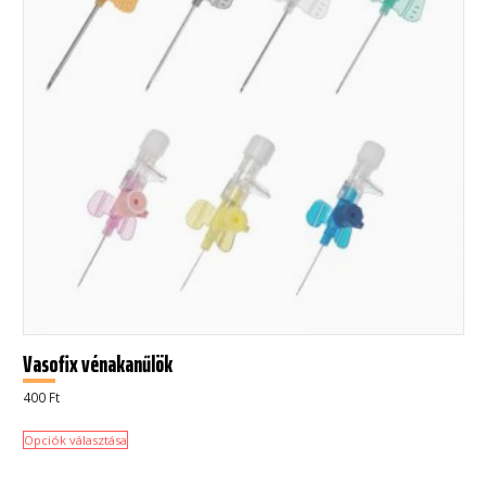
Vasofix vénakanűlök
400
Ft
Opciók választása