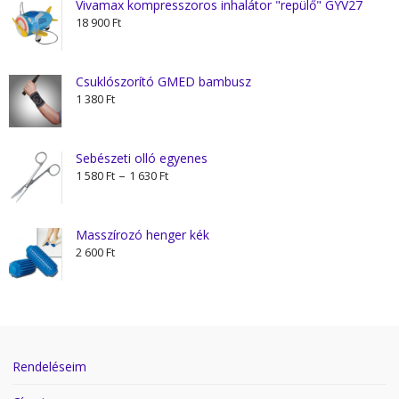
Vivamax kompresszoros inhalátor "repülő" GYV27
18 900
Ft
Csuklószorító GMED bambusz
1 380
Ft
Sebészeti olló egyenes
Ártartomány:
–
1 580
Ft
1 630
Ft
1
580 Ft
-
Masszírozó henger kék
1
2 600
Ft
630 Ft
Rendeléseim