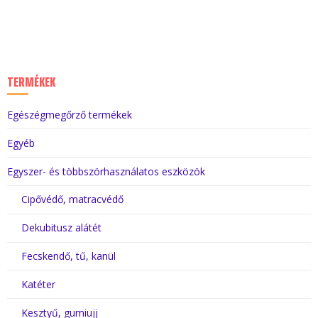
TERMÉKEK
Egészégmegőrző termékek
Egyéb
Egyszer- és többszörhasználatos eszközök
Cipővédő, matracvédő
Dekubitusz alátét
Fecskendő, tű, kanül
Katéter
Kesztyű, gumiujj