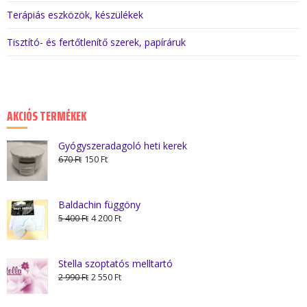
Terápiás eszközök, készülékek
Tisztító- és fertőtlenítő szerek, papíráruk
AKCIÓS TERMÉKEK
Gyógyszeradagoló heti kerek
Original
Current
670
Ft
150
Ft
price
price
was:
is:
670 Ft.
150 Ft.
Baldachin függöny
Original
Current
5 400
Ft
4 200
Ft
price
price
was:
is:
5
4
Stella szoptatós melltartó
Original
Current
400 Ft.
200 Ft.
2 990
Ft
2 550
Ft
price
price
was:
is: