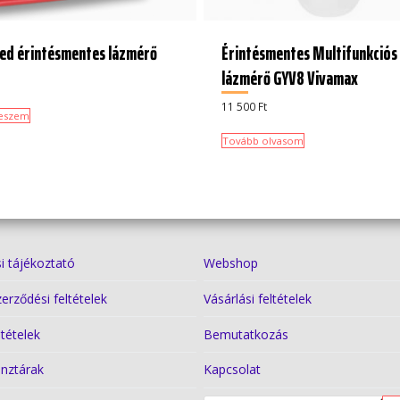
d érintésmentes lázmérő
Érintésmentes Multifunkciós
lázmérő GYV8 Vivamax
11 500
Ft
teszem
Tovább olvasom
i tájékoztató
Webshop
zerződési feltételek
Vásárlási feltételek
ltételek
Bemutatkozás
nztárak
Kapcsolat