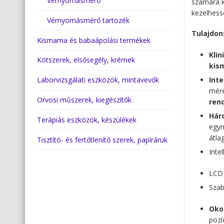
Vérnyomásmérő
számára k
kezelhess
Vérnyomásmérő tartozék
Tulajdon
Kismama és babaápolási termékek
Klin
Kötszerek, elsősegély, krémek
kis
Laborvizsgálati eszközök, mintavevők
Inte
mér
Orvosi műszerek, kiegészítők
ren
Hár
Terápiás eszközök, készülékek
egym
átla
Tisztító- és fertőtlenítő szerek, papíráruk
Inte
LCD 
Szab
Oko
pozí