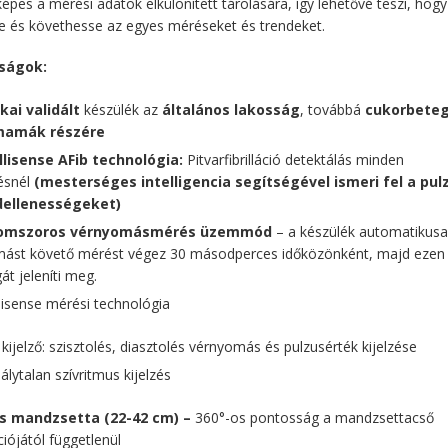
épes a mérési adatok elkülönített tárolására, így lehetővé teszi, hogy
e és követhesse az egyes méréseket és trendeket.
ságok:
ikai validált
készülék az
általános lakosság
, továbbá
cukorbeteg
mamák részére
llisense AFib
technológia:
Pitvarfibrilláció detektálás minden
ésnél
(mesterséges intelligencia segítségével ismeri fel a pul
dellenességeket)
omszoros vérnyomásmérés üzemmód
– a készülék automatikusa
ást követő mérést végez 30 másodperces időközönként, majd ezen
gát jeleníti meg.
llisense mérési technológia
kijelző: szisztolés, diasztolés vérnyomás és pulzusérték kijelzése
álytalan szívritmus kijelzés
s mandzsetta (22-42 cm) –
360°-os pontosság a mandzsettacső
ciójától függetlenül