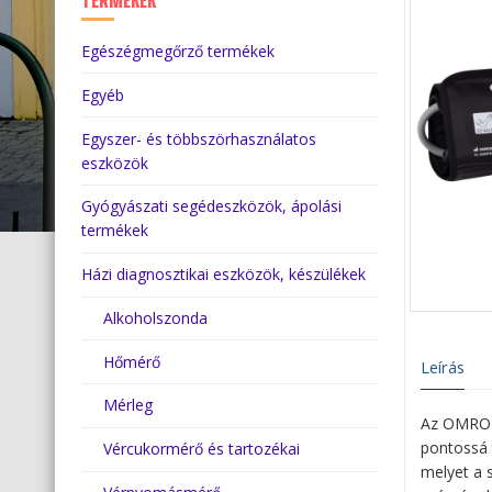
TERMÉKEK
Egészégmegőrző termékek
Egyéb
Egyszer- és többszörhasználatos
eszközök
Gyógyászati segédeszközök, ápolási
termékek
Házi diagnosztikai eszközök, készülékek
Alkoholszonda
Hőmérő
Leírás
Mérleg
Az OMRON 
pontossá t
Vércukormérő és tartozékai
melyet a 