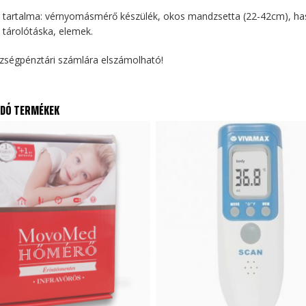
tartalma: vérnyomásmérő készülék, okos mandzsetta (22-42cm), has
 tárolótáska, elemek.
zségpénztári számlára elszámolható!
DÓ TERMÉKEK