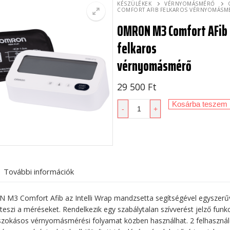
KÉSZÜLÉKEK
VÉRNYOMÁSMÉRŐ
COMFORT AFIB FELKAROS VÉRNYOMÁSM
OMRON M3 Comfort AFib
felkaros
vérnyomásmérő
29 500
Ft
OMRON
Kosárba teszem
-
+
M3
Comfort
AFib
felkaros
vérnyomásmérő
További információk
mennyiség
M3 Comfort Afib az Intelli Wrap mandzsetta segítségével egyszerű
eszi a méréseket. Rendelkezik egy szabálytalan szívverést jelző funkci
szokásos vérnyomásmérési folyamat közben használhat. 2 felhaszná