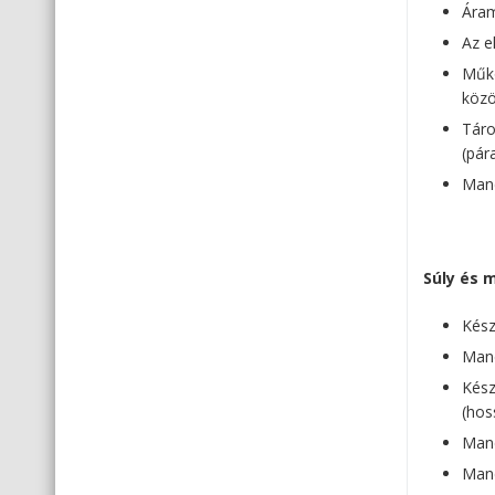
Áram
Az e
Műkö
közö
Táro
(pár
Mand
Súly és 
Kész
Mand
Kész
(hos
Mand
Mand