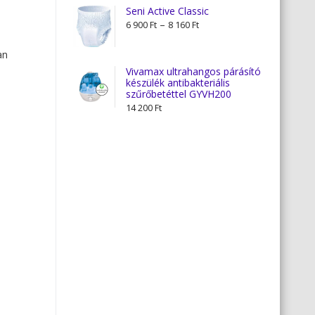
Seni Active Classic
Ártartomány:
–
6 900
Ft
8 160
Ft
6
900 Ft
an
-
Vivamax ultrahangos párásító
készülék antibakteriális
8
szűrőbetéttel GYVH200
160 Ft
14 200
Ft