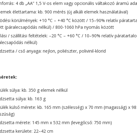
forrás: 4 db „AA” 1,5 V-os elem vagy opcionális váltakozó áramú ad
lemek élettartama: kb. 900 mérés (új alkáli elemek használatával)
dési körülmények: +10 °C – +40 °C között / 15–90% relatív páratart
tt (páralecsapódás nélkül) / 800-1060 hPa nyomás között
lási / szállítási feltételek: –20 °C – +60 °C / 10–90% relatív páratartal
alecsapódás nélkül)
zsetta / cső anyaga: nejlon, poliészter, polivinil-klorid
méretek:
ülék súlya: kb. 350 g elemek nélkül
zsetta súlya: kb. 163 g
ülék külső mérete: kb. 165 mm (szélesség) x 70 mm (magasság) x 
szúság)
zsetta mérete: 145 mm x 532 mm (levegőcső: 750 mm)
zsetta kerülete: 22–42 cm