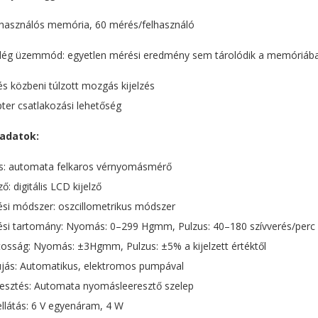
lhasználós memória, 60 mérés/felhasználó
ég üzemmód: egyetlen mérési eredmény sem tárolódik a memóriáb
s közbeni túlzott mozgás kijelzés
ter csatlakozási lehetőség
adatok:
s: automata felkaros vérnyomásmérő
ző: digitális LCD kijelző
si módszer: oszcillometrikus módszer
si tartomány: Nyomás: 0–299 Hgmm, Pulzus: 40–180 szívverés/perc
osság: Nyomás: ±3Hgmm, Pulzus: ±5% a kijelzett értéktől
újás: Automatikus, elektromos pumpával
esztés: Automata nyomásleeresztő szelep
llátás: 6 V egyenáram, 4 W