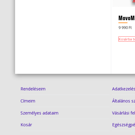
MovoMe
9 990
Ft
Kosárba 
Rendeléseim
Adatkezelés
Címeim
Általános s
Személyes adataim
Vásárlási fe
Kosár
Egészségpé