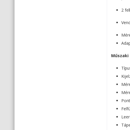
2 fe
Vend
Méré
Adap
Műszaki 
Típu
Kijel
Méré
Méré
Pont
Felf
Leer
Tápe