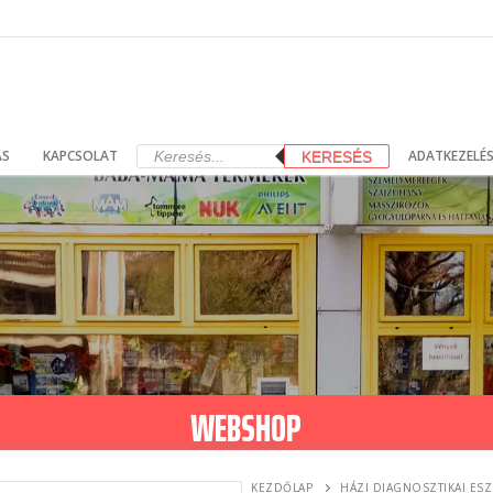
Products
ÁS
KAPCSOLAT
ADATKEZELÉS
KERESÉS
search
WEBSHOP
KEZDŐLAP
HÁZI DIAGNOSZTIKAI ES