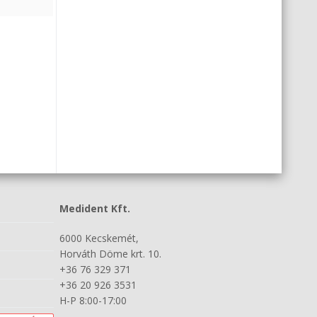
Medident Kft.
6000 Kecskemét,
Horváth Döme krt. 10.
+36 76 329 371
+36 20 926 3531
H-P 8:00-17:00