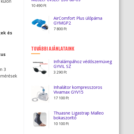
 külön
10 490
Ft
AirComfort Plus ülőpárna
GYMGP2
7 800
Ft
ek és
TOVÁBBI AJÁNLATAINK
zus
Infralámpához védőszemüveg
GYVIL SZ
n 3
3 290
Ft
 mérések
Inhalátor kompresszoros
Vivamax GYV15
17 100
Ft
Thuasne Ligastrap Malleo
bokaszorító
10 100
Ft