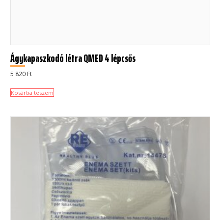
Ágykapaszkodó létra QMED 4 lépcsős
5 820
Ft
Kosárba teszem