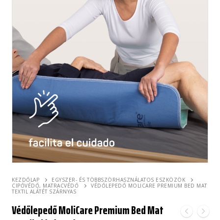
KEZDŐLAP
EGYSZER- ÉS TÖBBSZÖRHASZNÁLATOS ESZKÖZÖK
CIPŐVÉDŐ, MATRACVÉDŐ
VÉDŐLEPEDŐ MOLICARE PREMIUM BED MAT
TEXTIL ALÁTÉT SZÁRNYAS
Védőlepedő MoliCare Premium Bed Mat