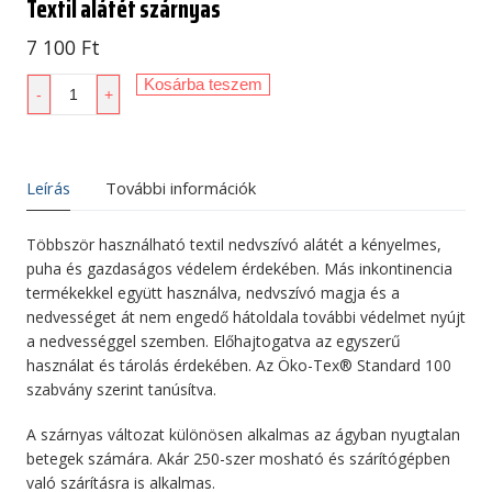
Textil alátét szárnyas
7 100
Ft
Védőlepedő
Kosárba teszem
-
+
MoliCare
Premium
Bed
Mat
Leírás
További információk
Textil
alátét
Többször használható textil nedvszívó alátét a kényelmes,
szárnyas
puha és gazdaságos védelem érdekében. Más inkontinencia
mennyiség
termékekkel együtt használva, nedvszívó magja és a
nedvességet át nem engedő hátoldala további védelmet nyújt
a nedvességgel szemben. Előhajtogatva az egyszerű
használat és tárolás érdekében. Az Öko-Tex® Standard 100
szabvány szerint tanúsítva.
A szárnyas változat különösen alkalmas az ágyban nyugtalan
betegek számára. Akár 250-szer mosható és szárítógépben
való szárításra is alkalmas.