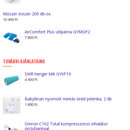
Műszer óvszer 200 db-os
10 490
Ft
AirComfort Plus ülőpárna GYMGP2
7 800
Ft
TOVÁBBI AJÁNLATAINK
SMR henger kék GYVF19
4 900
Ft
BabyBruin nyomott mintás textil pelenka, 2 db
1 890
Ft
Omron C102 Total kompresszoros inhalátor
orrzuhannyal