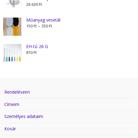
26 630
Ft
Műanyag vesetál
Ártartomány:
–
150
Ft
350
Ft
150 Ft
-
350 Ft
EH-tű 26 G
810
Ft
Rendeléseim
Címeim
Személyes adataim
Kosár