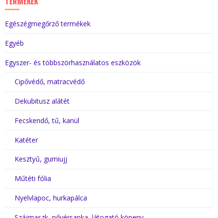
TERMÉKEK
Egészégmegőrző termékek
Egyéb
Egyszer- és többszörhasználatos eszközök
Cipővédő, matracvédő
Dekubitusz alátét
Fecskendő, tű, kanül
Katéter
Kesztyű, gumiujj
Műtéti fólia
Nyelvlapoc, hurkapálca
Szájmaszk, nővérsapka, látogató köpeny