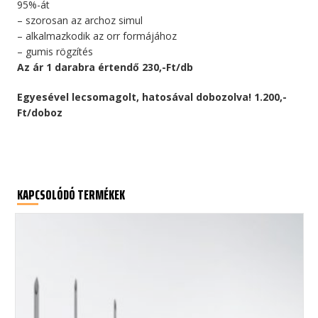
95%-át
– szorosan az archoz simul
– alkalmazkodik az orr formájához
– gumis rögzítés
Az ár 1 darabra értendő 230,-Ft/db
Egyesével lecsomagolt, hatosával dobozolva! 1.200,-
Ft/doboz
KAPCSOLÓDÓ TERMÉKEK