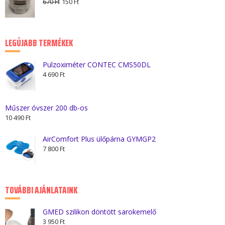
Original
Current
670
Ft
150
Ft
990 Ft.
550 Ft.
price
price
was:
is:
670 Ft.
150 Ft.
LEGÚJABB TERMÉKEK
Pulzoximéter CONTEC CMS50DL
4 690
Ft
Műszer óvszer 200 db-os
10 490
Ft
AirComfort Plus ülőpárna GYMGP2
7 800
Ft
TOVÁBBI AJÁNLATAINK
GMED szilikon döntött sarokemelő
3 950
Ft