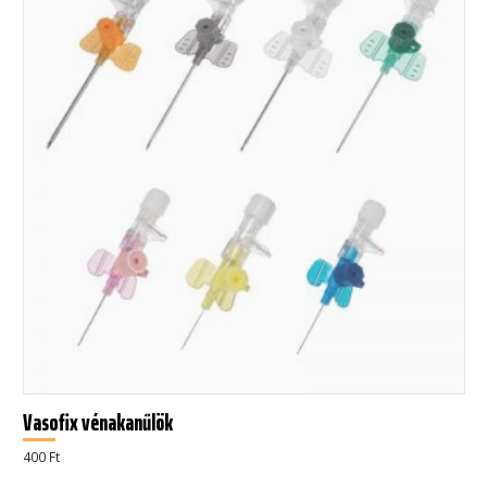
Vasofix vénakanűlök
400
Ft