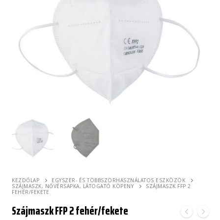
KEZDŐLAP
EGYSZER- ÉS TÖBBSZÖRHASZNÁLATOS ESZKÖZÖK
SZÁJMASZK, NŐVÉRSAPKA, LÁTOGATÓ KÖPENY
SZÁJMASZK FFP 2
FEHÉR/FEKETE
Szájmaszk FFP 2 fehér/fekete